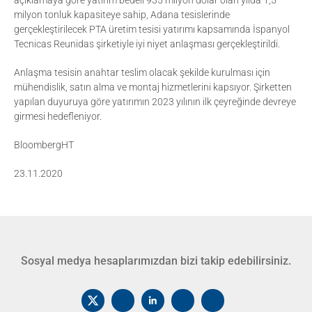
açıklamaya göre yatırım bedeli 935 milyon dolar olan yılda 1,5
milyon tonluk kapasiteye sahip, Adana tesislerinde
gerçekleştirilecek PTA üretim tesisi yatırımı kapsamında İspanyol
Tecnicas Reunidas şirketiyle iyi niyet anlaşması gerçekleştirildi.
Anlaşma tesisin anahtar teslim olacak şekilde kurulması için
mühendislik, satın alma ve montaj hizmetlerini kapsıyor. Şirketten
yapılan duyuruya göre yatırımın 2023 yılının ilk çeyreğinde devreye
girmesi hedefleniyor.
BloombergHT
23.11.2020
Sosyal medya hesaplarımızdan bizi takip edebilirsiniz.