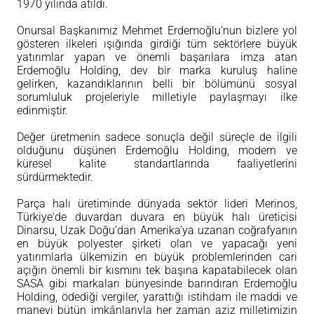
1970 yılında atıldı.
Onursal Başkanımız Mehmet Erdemoğlu’nun bizlere yol
gösteren ilkeleri ışığında girdiği tüm sektörlere büyük
yatırımlar yapan ve önemli başarılara imza atan
Erdemoğlu Holding, dev bir marka kuruluş haline
gelirken, kazandıklarının belli bir bölümünü sosyal
sorumluluk projeleriyle milletiyle paylaşmayı ilke
edinmiştir.
Değer üretmenin sadece sonuçla değil süreçle de ilgili
olduğunu düşünen Erdemoğlu Holding, modern ve
küresel kalite standartlarında faaliyetlerini
sürdürmektedir.
Parça halı üretiminde dünyada sektör lideri Merinos,
Türkiye'de duvardan duvara en büyük halı üreticisi
Dinarsu, Uzak Doğu’dan Amerika’ya uzanan coğrafyanın
en büyük polyester şirketi olan ve yapacağı yeni
yatırımlarla ülkemizin en büyük problemlerinden cari
açığın önemli bir kısmını tek başına kapatabilecek olan
SASA gibi markaları bünyesinde barındıran Erdemoğlu
Holding, ödediği vergiler, yarattığı istihdam ile maddi ve
manevi bütün imkânlarıyla her zaman aziz milletimizin