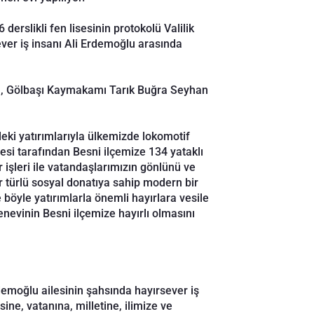
erslikli fen lisesinin protokolü Valilik
er iş insanı Ali Erdemoğlu arasında
al, Gölbaşı Kaymakamı Tarık Buğra Seyhan
eki yatırımlarıyla ülkemizde lokomotif
si tarafından Besni ilçemize 134 yataklı
r işleri ile vatandaşlarımızın gönlünü ve
r türlü sosyal donatıya sahip modern bir
 böyle yatırımlarla önemli hayırlara vesile
nevinin Besni ilçemize hayırlı olmasını
rdemoğlu ailesinin şahsında hayırsever iş
ne, vatanına, milletine, ilimize ve