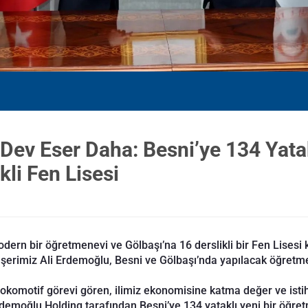
 Dev Eser Daha: Besni’ye 134 Yat
kli Fen Lisesi
ern bir öğretmenevi ve Gölbaşı’na 16 derslikli bir Fen Lisesi 
emşerimiz Ali Erdemoğlu, Besni ve Gölbaşı’nda yapılacak öğretmen
 lokomotif görevi gören, ilimiz ekonomisine katma değer ve is
demoğlu Holding tarafından Besni’ye 134 yataklı yeni bir öğretm