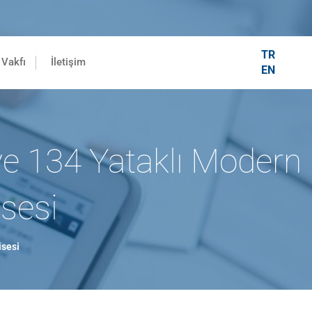
TR
Vakfı
İletişim
EN
ye 134 Yataklı Modern
isesi
isesi