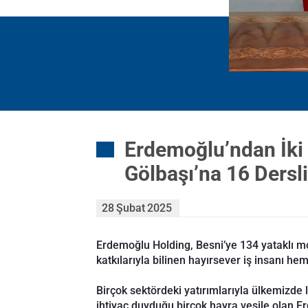
Erdemoğlu’ndan İki
Gölbaşı’na 16 Dersli
28
Şubat
2025
Erdemoğlu Holding, Besni’ye 134 yataklı mod
katkılarıyla bilinen hayırsever iş insanı h
Birçok sektördeki yatırımlarıyla ülkemizde
ihtiyaç duyduğu birçok hayra vesile olan Er