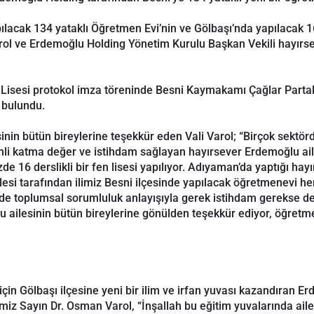
acak 134 yataklı Öğretmen Evi’nin ve Gölbaşı’nda yapılacak 16 d
l ve Erdemoğlu Holding Yönetim Kurulu Başkan Vekili hayırsev
n Lisesi protokol imza töreninde Besni Kaymakamı Çağlar Part
r bulundu.
nin bütün bireylerine teşekkür eden Vali Varol; “Birçok sektörd
li katma değer ve istihdam sağlayan hayırsever Erdemoğlu aile
e 16 derslikli bir fen lisesi yapılıyor. Adıyaman’da yaptığı hayı
esi tarafından ilimiz Besni ilçesinde yapılacak öğretmenevi he
izde toplumsal sorumluluk anlayışıyla gerek istihdam gerekse de
ailesinin bütün bireylerine gönülden teşekkür ediyor, öğretme
için Gölbaşı ilçesine yeni bir ilim ve irfan yuvası kazandıran E
iz Sayın Dr. Osman Varol, “İnşallah bu eğitim yuvalarında ailesi