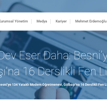
Kurumsal Yönetim
Medya
Kariyer
Mehmet Erdemoğlu 
Dev Eser Daha: Besni’
’na 16 Derslikli Fen L
esni’ye 134 Yataklı Modern Öğretmenevi, Gölbaşı’na 16 Derslikli Fen L