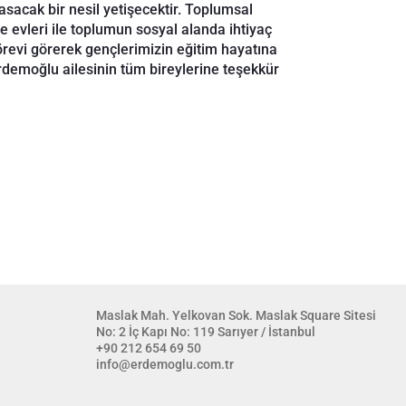
sacak bir nesil yetişecektir. Toplumsal
ye evleri ile toplumun sosyal alanda ihtiyaç
örevi görerek gençlerimizin eğitim hayatına
rdemoğlu ailesinin tüm bireylerine teşekkür
Maslak Mah. Yelkovan Sok. Maslak Square Sitesi
No: 2 İç Kapı No: 119 Sarıyer / İstanbul
+90 212 654 69 50
info@erdemoglu.com.tr