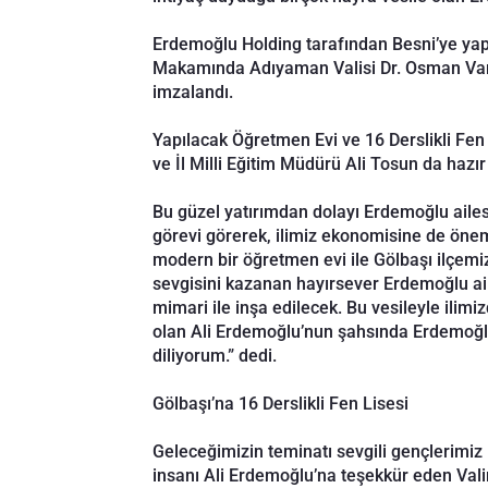
Erdemoğlu Holding tarafından Besni’ye yapıl
Makamında Adıyaman Valisi Dr. Osman Varo
imzalandı.
Yapılacak Öğretmen Evi ve 16 Derslikli Fe
ve İl Milli Eğitim Müdürü Ali Tosun da hazı
Bu güzel yatırımdan dolayı Erdemoğlu ailesi
görevi görerek, ilimiz ekonomisine de önem
modern bir öğretmen evi ile Gölbaşı ilçemizd
sevgisini kazanan hayırsever Erdemoğlu ail
mimari ile inşa edilecek. Bu vesileyle ilim
olan Ali Erdemoğlu’nun şahsında Erdemoğlu 
diliyorum.” dedi.
Gölbaşı’na 16 Derslikli Fen Lisesi
Geleceğimizin teminatı sevgili gençlerimiz 
insanı Ali Erdemoğlu’na teşekkür eden Valim