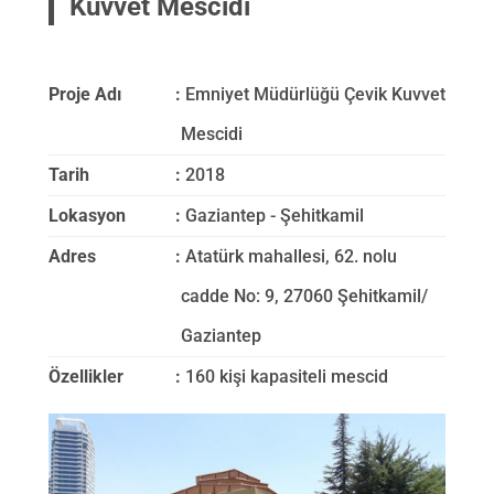
Kuvvet Mescidi
EN
Proje Adı
:
Emniyet Müdürlüğü Çevik Kuvvet
Mescidi
Tarih
:
2018
Lokasyon
:
Gaziantep - Şehitkamil
Adres
:
Atatürk mahallesi, 62. nolu
cadde No: 9, 27060 Şehitkamil/
Gaziantep
Özellikler
:
160 kişi kapasiteli mescid