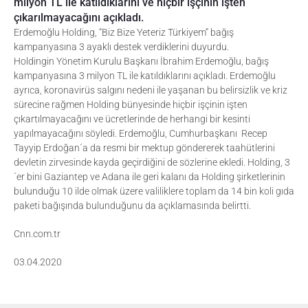
milyon TL ile katıldıklarını ve hiçbir işçinin işten
çıkarılmayacağını açıkladı.
Erdemoğlu Holding, “Biz Bize Yeteriz Türkiyem” bağış
kampanyasına 3 ayaklı destek verdiklerini duyurdu.
Holdingin Yönetim Kurulu Başkanı İbrahim Erdemoğlu, bağış
kampanyasına 3 milyon TL ile katıldıklarını açıkladı. Erdemoğlu
ayrıca, koronavirüs salgını nedeni ile yaşanan bu belirsizlik ve kriz
sürecine rağmen Holding bünyesinde hiçbir işçinin işten
çıkartılmayacağını ve ücretlerinde de herhangi bir kesinti
yapılmayacağını söyledi. Erdemoğlu, Cumhurbaşkanı Recep
Tayyip Erdoğan´a da resmi bir mektup göndererek taahütlerini
devletin zirvesinde kayda geçirdiğini de sözlerine ekledi. Holding, 3
´er bini Gaziantep ve Adana ile geri kalanı da Holding şirketlerinin
bulunduğu 10 ilde olmak üzere valiliklere toplam da 14 bin koli gıda
paketi bağışında bulunduğunu da açıklamasında belirtti.
Cnn.com.tr
03.04.2020