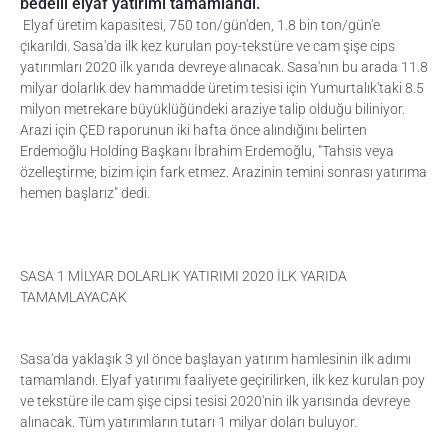
bedelli elyaf yatırımı tamamlandı.
Elyaf üretim kapasitesi, 750 ton/gün'den, 1.8 bin ton/gün'e
çıkarıldı. Sasa'da ilk kez kurulan poy-tekstüre ve cam şişe cips
yatırımları 2020 ilk yarıda devreye alınacak. Sasa'nın bu arada 11.8
milyar dolarlık dev hammadde üretim tesisi için Yumurtalık'taki 8.5
milyon metrekare büyüklüğündeki araziye talip olduğu biliniyor.
Arazi için ÇED raporunun iki hafta önce alındığını belirten
Erdemoğlu Holding Başkanı İbrahim Erdemoğlu, "Tahsis veya
özelleştirme; bizim için fark etmez. Arazinin temini sonrası yatırıma
hemen başlarız" dedi.
SASA 1 MİLYAR DOLARLIK YATIRIMI 2020 İLK YARIDA
TAMAMLAYACAK
Sasa'da yaklaşık 3 yıl önce başlayan yatırım hamlesinin ilk adımı
tamamlandı. Elyaf yatırımı faaliyete geçirilirken, ilk kez kurulan poy
ve tekstüre ile cam şişe cipsi tesisi 2020'nin ilk yarısında devreye
alınacak. Tüm yatırımların tutarı 1 milyar doları buluyor.