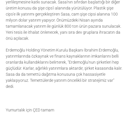
yerlileşmesine katkı sunacak. Sasa'nın sıfırdan başlattığı bir diğer
üretim konusu da şişe cips'i alanında yürütülüyor. Plastik şişe
cips'e ilk yatırımı gerçekleştiren Sasa, cam şişe cipsi alanına 100
milyon dolar yatırım yapıyor. Önümüzdeki Nisan ayında
tamamlanacak yatırım ile günlük 800 ton ürün pazara sunulacak.
Yeni tesis ile ithalat önlenecek, yanı sıra dev gruplara ihracatın da
önü açılacak.
Erdemoğlu Holding Yönetim Kurulu Başkanı İbrahim Erdemoğlu,
yatırımlarında özkaynak ve finans kaynaklarının imkanlarını belli
oranlarda kullandıklarını belirterek, "Erdemoğlu'nun şirketleri hep
güçlüdür. Karlar, ağırlıklı yatırımlara aktardır, şirket kasasında kalır.
Sasa da da temettü dağıtma konusuna çok hassasiyetle
yaklaşıyoruz. Temettülerde yatırım öncelikli bir stratejimiz var"
dedi.
Yumurtalık için ÇED tamam