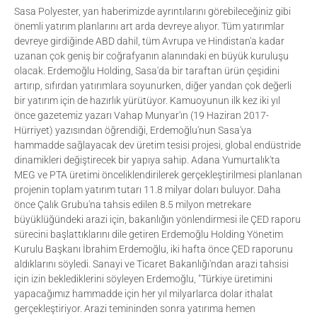
Sasa Polyester, yan haberimizde ayrıntılarını görebileceğiniz gibi
önemli yatırım planlarını art arda devreye alıyor. Tüm yatırımlar
devreye girdiğinde ABD dahil, tüm Avrupa ve Hindistan'a kadar
uzanan çok geniş bir coğrafyanın alanındaki en büyük kuruluşu
olacak. Erdemoğlu Holding, Sasa'da bir taraftan ürün çeşidini
artırıp, sıfırdan yatırımlara soyunurken, diğer yandan çok değerli
bir yatırım için de hazırlık yürütüyor. Kamuoyunun ilk kez iki yıl
önce gazetemiz yazarı Vahap Munyar'ın (19 Haziran 2017-
Hürriyet) yazısından öğrendiği, Erdemoğlu'nun Sasa'ya
hammadde sağlayacak dev üretim tesisi projesi, global endüstride
dinamikleri değiştirecek bir yapıya sahip. Adana Yumurtalık'ta
MEG ve PTA üretimi önceliklendirilerek gerçekleştirilmesi planlanan
projenin toplam yatırım tutarı 11.8 milyar doları buluyor. Daha
önce Çalık Grubu'na tahsis edilen 8.5 milyon metrekare
büyüklüğündeki arazi için, bakanlığın yönlendirmesi ile ÇED raporu
sürecini başlattıklarını dile getiren Erdemoğlu Holding Yönetim
Kurulu Başkanı İbrahim Erdemoğlu, iki hafta önce ÇED raporunu
aldıklarını söyledi. Sanayi ve Ticaret Bakanlığı'ndan arazi tahsisi
için izin beklediklerini söyleyen Erdemoğlu, "Türkiye üretimini
yapacağımız hammadde için her yıl milyarlarca dolar ithalat
gerçekleştiriyor. Arazi temininden sonra yatırıma hemen