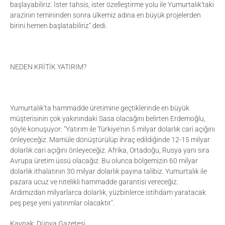
başlayabiliriz. İster tahsis, ister özelleştirme yolu ile Yumurtalık'taki
arazinin temininden sonra ülkemiz adına en büyük projelerden
birini hemen başlatabiliriz" dedi.
NEDEN KRİTİK YATIRIM?
Yumurtalık'ta hammadde üretimine geçtiklerinde en büyük
müşterisinin çok yakınındaki Sasa olacağını belirten Erdemoğlu,
şöyle konuşuyor: "Yatırım ile Türkiye'nin 5 milyar dolarlık cari açığını
önleyeceğiz. Mamüle dönüştürülüp ihraç edildiğinde 12-15 milyar
dolarlık cari açığını önleyeceğiz. Afrika, Ortadoğu, Rusya yanı sıra
Avrupa üretim üssü olacağız. Bu olunca bölgemizin 60 milyar
dolarlık ithalatının 30 milyar dolarlık payına talibiz. Yumurtalık ile
pazara ucuz ve nitelikli hammadde garantisi vereceğiz.
Ardımızdan milyarlarca dolarlık, yüzbinlerce istihdam yaratacak
peş peşe yeni yatırımlar olacaktır".
Kaynak: Dünya Gazetesi