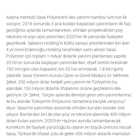
Adana merkezli Sasa Polyesterin dev yatırım hamlesi tüm hızı ile
sürüyor. 2016 sonunda 3 ana koldan başlatılan yatırımların ilk fazı,
geçtiğimiz aylarda tamamlanırken, sıfırdan projelendirilen poy-
tekstüre ve şişe cipsi yatırımları 2020'nin ilk yarısında faaliyete
geçirilecek. Sabancı Holding’in köklü sanayi şirketlerinden biri iken
4 yıl önce Erdemoğlu Holding tarafından satın alınan Sasa
Polyester için toplam 1 milyar dolarlık yatırım planlaması yapıldı.
2016'nın sonunda başlayan yatırımlardan, elyaf üretim tesisinde
750 ton/gün olan kapasite, bin 50 ton artırılarak, 1.8 bin/gün'e
çıkarıldı. Sasa Yönetim Kurulu Üyesi ve Genel Müdürü Dr. Mehmet
Şeker, 250 milyon dolar bedelli yeni yatırım ile Türkiye'nin bu
alandaki 150 milyon dolarlık ithalatının önüne geçtiklerini dile
getiriyor. Dr. Şeker, "Geçen aylarda devreye giren yeni yatırımlarımız
ile bu alanda Türkiye'nin ihtiyacının tamamına karşılık veriyoruz"
diyor. Sasa'nın yatırımları arasında sıfırdan kurulan tesisler öne
çıkıyor. Bunlardan biri de olan poy ve tekstüre alanında 400 milyon
doları bulan yatırım, 2020'nin Haziran ayında tamamlanacak.
Korteks'in de faaliyet yürüttüğü bu alanın en büyük üreticisi olacak
Sasa, Türkiye'de ithalat yolu ile gelen 500 milyon dolarlık mamülün